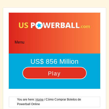
Skip
Skip
to
to
main
primary
content
sidebar
Menu
US$ 856 Million
Play
You are here:
Home
/
Cómo Comprar Boletos de
Powerball Online