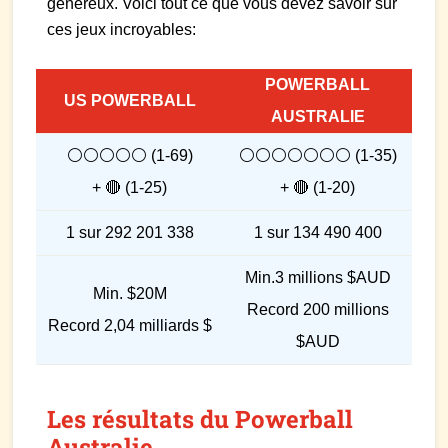
généreux. Voici tout ce que vous devez savoir sur
ces jeux incroyables:
POWERBALL
US POWERBALL
AUSTRALIE
⚪⚪⚪⚪⚪ (1-69)
⚪⚪⚪⚪⚪⚪⚪ (1-35)
+ 🔴 (1-25)
+ 🔴 (1-20)
1 sur 292 201 338
1 sur 134 490 400
Min.3 millions $AUD
Min. $20M
Record 200 millions
Record 2,04 milliards $
$AUD
Les résultats du Powerball
Australie