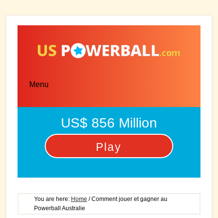
Skip
Skip
to
to
main
primary
content
sidebar
Menu
US$ 856 Million
Play
You are here:
Home
/
Comment jouer et gagner au
Powerball Australie