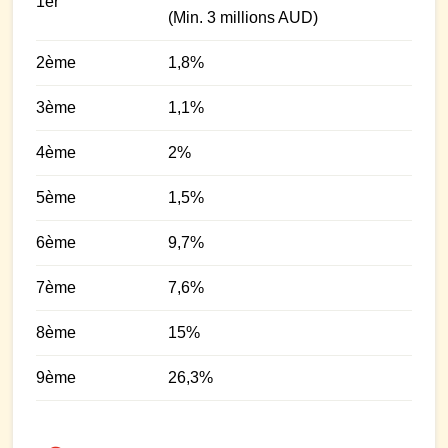
1er
(Min. 3 millions AUD)
2ème
1,8%
3ème
1,1%
4ème
2%
5ème
1,5%
6ème
9,7%
7ème
7,6%
8ème
15%
9ème
26,3%