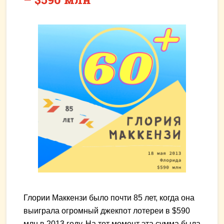
Глории Маккензи было почти 85 лет, когда она
выиграла огромный джекпот лотереи в $590
млн в 2013 году. На тот момент эта сумма была