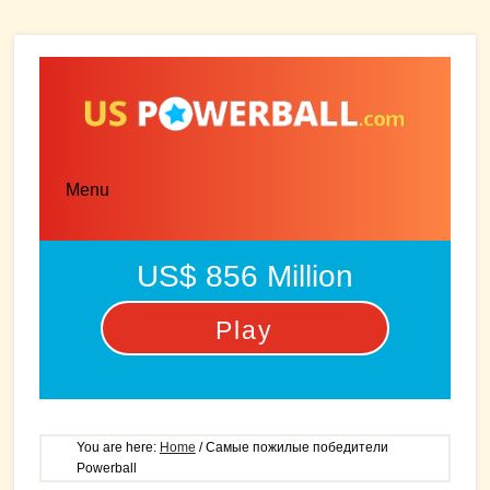
Skip
Skip
to
to
main
primary
content
sidebar
Menu
US$ 856 Million
Play
You are here:
Home
/
Самые пожилые победители
Powerball