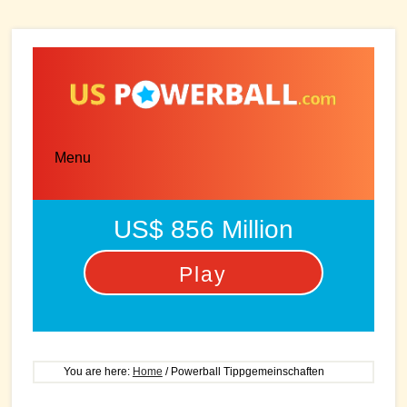
Skip
Skip
to
to
main
primary
content
sidebar
Menu
US$ 856 Million
Play
You are here:
Home
/
Powerball Tippgemeinschaften