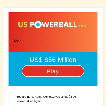
Skip
Skip
to
to
main
primary
content
sidebar
Menu
US$ 856 Million
Play
You are here:
Home
/
Achetez vos billets à l’US
Powerball en ligne