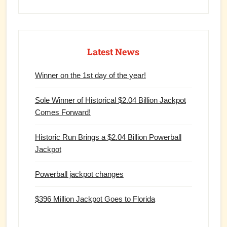
Latest News
Winner on the 1st day of the year!
Sole Winner of Historical $2.04 Billion Jackpot
Comes Forward!
Historic Run Brings a $2.04 Billion Powerball
Jackpot
Powerball jackpot changes
$396 Million Jackpot Goes to Florida