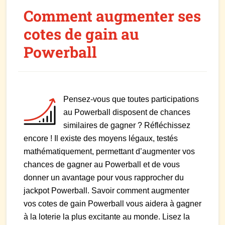
Comment augmenter ses
cotes de gain au
Powerball
Pensez-vous que toutes participations
au Powerball disposent de chances
similaires de gagner ? Réfléchissez
encore ! Il existe des moyens légaux, testés
mathématiquement, permettant d’augmenter vos
chances de gagner au Powerball et de vous
donner un avantage pour vous rapprocher du
jackpot Powerball. Savoir comment augmenter
vos cotes de gain Powerball vous aidera à gagner
à la loterie la plus excitante au monde. Lisez la