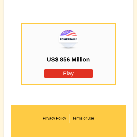
US$ 856 Million
Play
Privacy Policy
Terms of Use