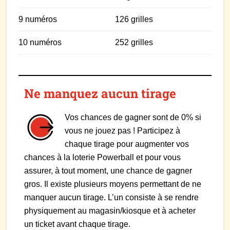
9 numéros
126 grilles
10 numéros
252 grilles
Ne manquez aucun tirage
Vos chances de gagner sont de 0% si
vous ne jouez pas ! Participez à
chaque tirage pour augmenter vos
chances à la loterie Powerball et pour vous
assurer, à tout moment, une chance de gagner
gros. Il existe plusieurs moyens permettant de ne
manquer aucun tirage. L’un consiste à se rendre
physiquement au magasin/kiosque et à acheter
un ticket avant chaque tirage.