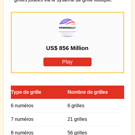
US$ 856 Million
Play
Type de grille
Nombre de grilles
6 numéros
6 grilles
7 numéros
21 grilles
8 numéros
56 grilles