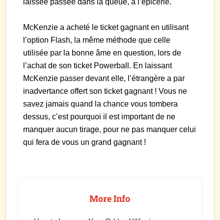
laissée passée dans la queue, à l’épicerie.
McKenzie a acheté le ticket gagnant en utilisant
l’option Flash, la même méthode que celle
utilisée par la bonne âme en question, lors de
l’achat de son ticket Powerball. En laissant
McKenzie passer devant elle, l’étrangère a par
inadvertance offert son ticket gagnant ! Vous ne
savez jamais quand la chance vous tombera
dessus, c’est pourquoi il est important de ne
manquer aucun tirage, pour ne pas manquer celui
qui fera de vous un grand gagnant !
Primary
Sidebar
More Info